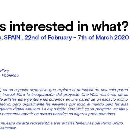
is interested in what?
, SPAIN . 22nd of February - 7th of March 2020
llery
, Poblenou
L
es un espacio expositivo que explora el potencial de una sola pared
r inusual. Para la inauguración del proyecto One Wall, reunimos obras
de artistas emergentes y las curamos en una pared de un espacio íntimo
torio, pero digitalmente las llevamos por todo el mundo bajo las alas
galería digital Amuleto. La exposición One Wall es un proyecto versátil y
ue pensamos repetir en nuevas paredes en lugares poco comúnes.
 muestra de arte representó a tres artistas femeninas del Reino Unido,
 Armenia: