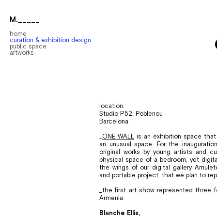
M._____
home
curation & exhibition design
public space
artworks
location:
Studio
P52, Poblenou
Barcelona
_
ONE WALL
is an exhibition space that 
an unusual space. For the inauguratio
original works by young artists and c
physical space of a bedroom, yet digita
the wings of our digital gallery Amulet
and portable project, that we plan to re
_the first art show represented three 
Armenia:
Blanche Ellis,