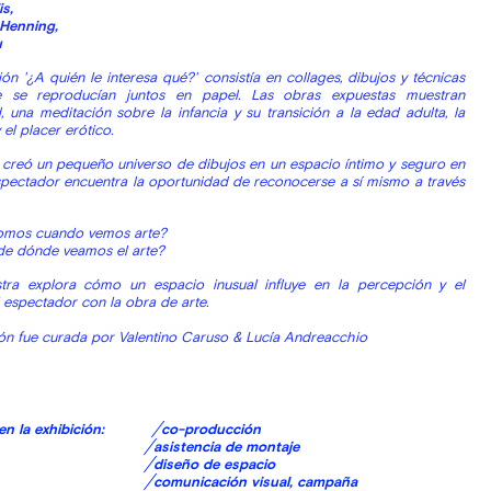
is,
Henning,
u
ión '¿A quién le interesa qué?' consistía en collages, dibujos y técnicas
e se reproducían juntos en papel. Las obras expuestas muestran
d, una meditación sobre la infancia y su transición a la edad adulta, la
 el placer erótico.
reó un pequeño universo de dibujos en un espacio íntimo y seguro en
spectador encuentra la oportunidad de reconocerse a sí mismo a través
omos cuando vemos arte?
e dónde veamos el arte?
tra explora cómo un espacio inusual influye en la percepción y el
 espectador con la obra de arte.
ión fue curada por Valentino Caruso & Lucía Andreacchio
s en la exhibición:
╱co-producción
╱asistencia de montaje
╱diseño de espacio
╱comunicación visual, campaña