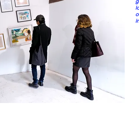
g
l
o
i