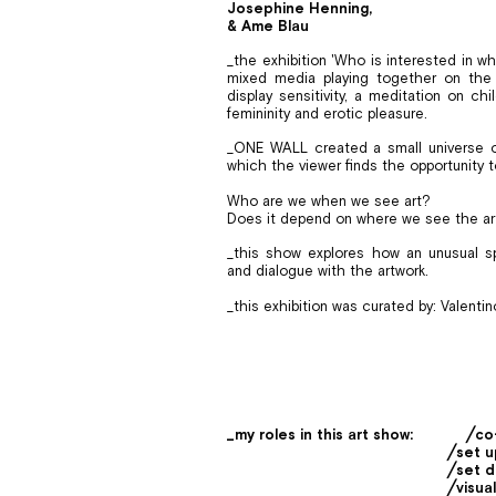
Josephine Henning,
& Ame Blau
_the exhibition 'Who is interested in w
mixed media playing together on th
display sensitivity, a meditation on chi
femininity and erotic pleasure.
_ONE WALL created a small universe of
which the viewer finds the opportunity 
Who are we when we see art?
Does it depend on where we see the ar
_this show explores how an unusual sp
and dialogue with the artwork.
_this exhibition was curated by: Valent
_my roles in this art show:
╱co
╱set u
╱set d
╱visua