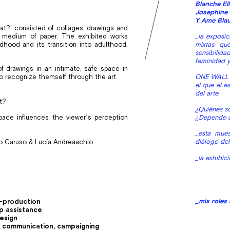
Blanche Ell
Josephine 
Y Ame Bla
hat?' consisted of collages, drawings and
e medium of paper.
The exhibited works
_la exposic
ldhood and its transition into adulthood,
mixtas qu
sensibilida
feminidad y
 drawings in an intimate, safe space in
to recognize themself through the art.
ONE WALL c
el que el e
del arte.
t?
¿Quiénes s
ace influences the viewer´s perception
¿Depende d
_esta mues
diálogo del
ino Caruso & Lucía Andreaachio
_la exhibic
_mis role
-production
p assistance
esign
l communication, campaigning