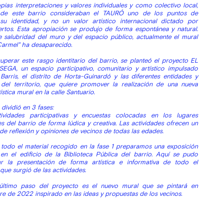
ias interpretaciones y valores individuales y como colectivo local,
 de este barrio consideraban el TAURÓ uno de los puntos de
su identidad, y no un valor artístico internacional dictado por
ertos. Esta apropiación se produjo de forma espontánea y natural.
 salubridad del muro y del espacio público, actualmente el mural
 Carmel" ha desaparecido.
uperar este rasgo identitario del barrio, se planteó el proyecto EL
A, un espacio participativo, comunitario y artístico impulsado
Barris, el distrito de Horta-Guinardó y las diferentes entidades y
del territorio, que quiere promover la realización de una nueva
ística mural en la calle Santuario.
dividió en 3 fases:
tividades participativas y encuestas colocadas en los lugares
s del barrio de forma lúdica y creativa. Las actividades ofrecen un
de reflexión y opiniones de vecinos de todas las edades. ​
 todo el material recogido en la fase 1 preparamos una exposición
en el edificio de la Biblioteca Pública del barrio. Aquí se pudo
ar la presentación de forma artística e informativa de todo el
 que surgió de las actividades.
 último paso del proyecto es el nuevo mural que se pintará en
e de 2022 inspirado en las ideas y propuestas de los vecinos.