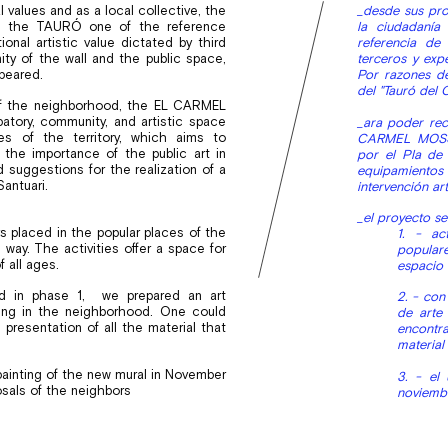
 values ​​and as a local collective, the
_desde sus prop
ed the TAURÓ one of the reference
la ciudadanía
tional artistic value dictated by third
referencia de 
ity of the wall and the public space,
terceros y exp
peared.
Por razones de
del "Tauró del
e of the neighborhood, the EL CARMEL
tory, community, and artistic space
_ara poder rec
ies of the territory, which aims to
CARMEL MOSSEG
 the importance of the public art in
por el Pla de 
suggestions for the realization of a
equipamientos 
Santuari.
intervención art
_el proyecto se 
eys placed in the popular places of the
1. - ac
way. The activities offer a space for
populare
 all ages. ​
espacio 
ted in phase 1, we prepared an art
2. - con
lding in the neighborhood. One could
de arte 
 presentation of all the material that
encontr
material
 painting of the new mural in November
3. - el
sals of the neighbors
noviembr