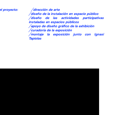
 en el proyecto:
╱dirección de arte
╱diseño de la instalación en espacio público
╱diseño de las actividades participativas
instaladas en espacios públicos
╱apoyo de diseño gráfico de la exhibición
╱curadoría de la exposición
╱montaje la exposición junto con Ignasi
Tapiolas