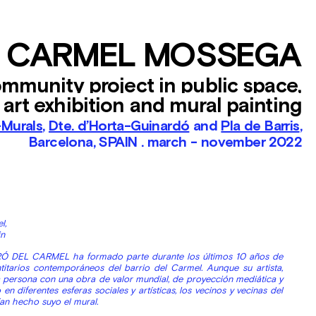
L CARMEL MOSSEGA
community project in public space,
art exhibition and mural painting
-Murals
,
Dte. d’Horta-Guinardó
and
Pla de Barris
,
Barcelona, SPAIN . march - november 2022
el,
in
RÓ DEL CARMEL ha formado parte durante los últimos 10 años de
ntitarios contemporáneos del barrio del Carmel. Aunque su artista,
na persona con una obra de valor mundial, de proyección mediática y
en diferentes esferas sociales y artísticas, los vecinos y vecinas del
an hecho suyo el mural.