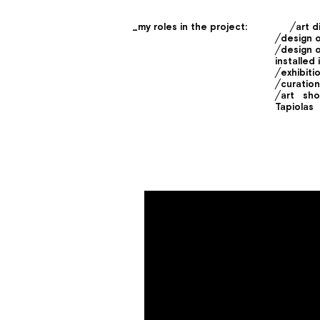
_my roles in the project:
╱art d
╱design o
╱design o
installed
╱exhibiti
╱curation
╱art sh
Tapiolas