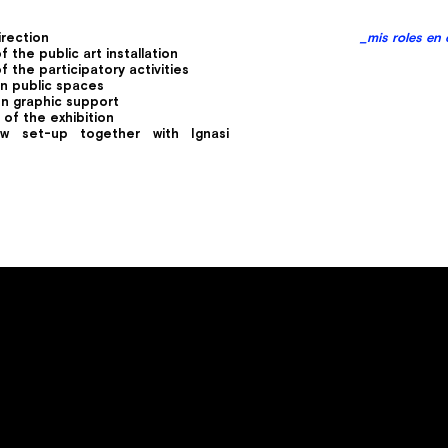
irection
_mis roles
f the public art installation
f the participatory activities
 in public spaces
on graphic support
 of the exhibition
ow set-up together with Ignasi