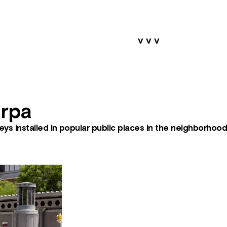
v v v
arpa
veys installed in popular public places in the neighborhoo