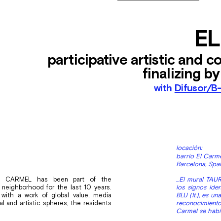
E
participative artistic and 
finalizing by
with
Difusor/B
locación:
barrio El Carm
Barcelona, Spa
EL CARMEL has been part of the
_
El mural TAU
 neighborhood for the last 10 years.
los signos ide
n with a work of global value, media
BLU (It.), es u
ial and artistic spheres, the residents
reconocimiento 
Carmel se habí